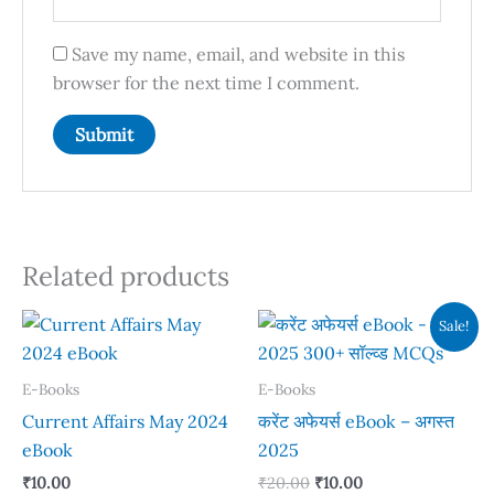
Save my name, email, and website in this
browser for the next time I comment.
Related products
Sale!
E-Books
E-Books
Current Affairs May 2024
करेंट अफेयर्स eBook – अगस्त
eBook
2025
Original
Current
₹
10.00
₹
20.00
₹
10.00