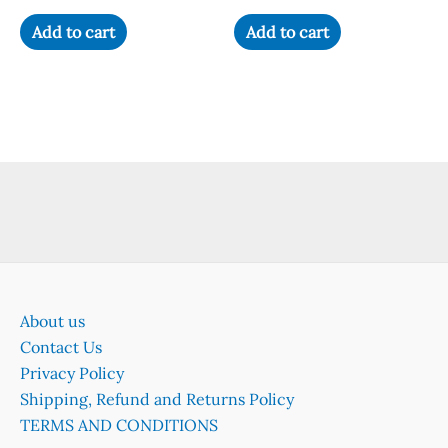
price
price
was:
is:
Add to cart
Add to cart
₹20.00.
₹10.00.
About us
Contact Us
Privacy Policy
Shipping, Refund and Returns Policy
TERMS AND CONDITIONS